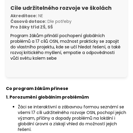
a
Cíle udržitelného rozvoje ve školách
j
Akreditace:
NE
í
Časová dotace:
Dle potřeby
Pro žáky tříd ZŠ, SŠ
t
Program žákům přináší pochopení globálních
?
problémů a 17 cílů OSN, možnost prakticky se zapojit
do vlastního projektu, kde se učí hledat řešení, a také
rozvoj kritického myšlení, empatie a odpovědnosti
vůči světu kolem sebe
HLEDAT
Co program žákům přinese
1. Porozumění globálním problémům
Žáci se interaktivní a zábavnou formou seznámí se
všemi 17 cíli udržitelného rozvoje OSN, pochopí jejich
význam, příčiny a dopady problémů na lokální i
globální úrovni a získají vhled do možností jejich
řešení.