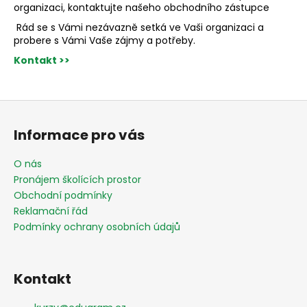
organizaci, kontaktujte našeho obchodního zástupce
Rád se s Vámi nezávazně setká ve Vaši organizaci a
probere s Vámi Vaše zájmy a potřeby.
Kontakt >>
Z
á
Informace pro vás
p
a
O nás
t
Pronájem školících prostor
í
Obchodní podmínky
Reklamační řád
Podmínky ochrany osobních údajů
Kontakt