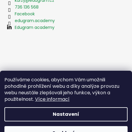
kurzy
@
edugram.cz
736 136 568
Facebook
edugram.academy
Edugram academy
Používáme cookies, abychom Vám umožnili
pohodlné prohlížení webu a díky analýze provozu
webu neustále zlepšovali jeho funkce, výkon a
použitelnost.
Více informací
Nastavení
Vytvořil Shoptet