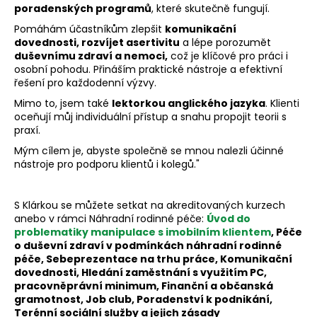
poradenských programů
, které skutečně fungují.
a
Pomáhám účastníkům zlepšit
komunikační
j
dovednosti, rozvíjet asertivitu
a lépe porozumět
í
duševnímu zdraví a nemoci,
což je klíčové pro práci i
t
osobní pohodu. Přináším praktické nástroje a efektivní
řešení pro každodenní výzvy.
?
Mimo to, jsem také
lektorkou anglického jazyka
. Klienti
oceňují můj individuální přístup a snahu propojit teorii s
praxí.
Mým cílem je, abyste společně se mnou nalezli účinné
HLEDAT
nástroje pro podporu klientů i kolegů."
S Klárkou se můžete setkat na akreditovaných kurzech
anebo v rámci Náhradní rodinné péče:
Úvod do
problematiky manipulace s imobilním klientem
, Péče
o duševní zdraví v podmínkách náhradní rodinné
péče,
Sebeprezentace na trhu práce, Komunikační
dovednosti, Hledání zaměstnání s využitím PC,
pracovněprávní minimum, Finanční a občanská
gramotnost, Job club, Poradenství k podnikání,
Terénní sociální služby a jejich zásady