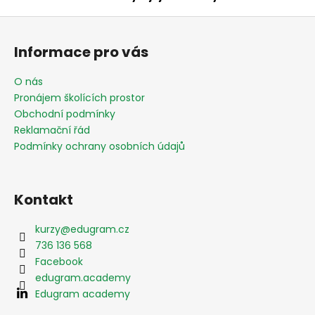
Z
á
Informace pro vás
p
a
O nás
t
Pronájem školících prostor
í
Obchodní podmínky
Reklamační řád
Podmínky ochrany osobních údajů
Kontakt
kurzy
@
edugram.cz
736 136 568
Facebook
edugram.academy
Edugram academy