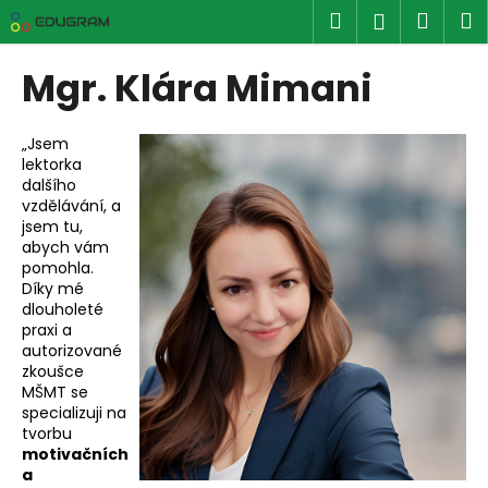
K
Přejít
Hledat
Náku
M
Přihlášen
na
o
obsah
Zpět
Zpět
košík
š
Mgr. Klára Mimani
í
C
k
o
„Jsem
lektorka
p
dalšího
o
vzdělávání, a
t
jsem tu,
abych vám
ř
pomohla.
e
Díky mé
dlouholeté
b
praxi a
u
autorizované
j
zkoušce
MŠMT se
e
specializuji na
t
tvorbu
e
motivačních
a
n