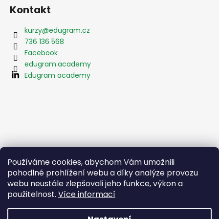
Kontakt
kurzy
@
edugram.cz
736 136 568
Facebook
edugram.academy
Edugram academy
Používáme cookies, abychom Vám umožnili
pohodlné prohlížení webu a díky analýze provozu
webu neustále zlepšovali jeho funkce, výkon a
použitelnost.
Více informací