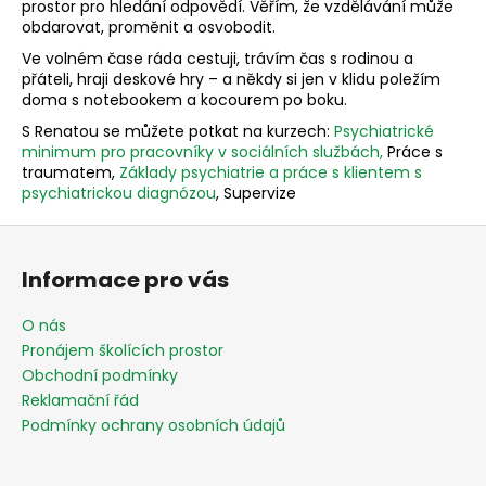
prostor pro hledání odpovědí. Věřím, že vzdělávání může
obdarovat, proměnit a osvobodit.
Ve volném čase ráda cestuji, trávím čas s rodinou a
přáteli, hraji deskové hry – a někdy si jen v klidu poležím
doma s notebookem a kocourem po boku.
S Renatou se můžete potkat na kurzech:
Psychiatrické
minimum pro pracovníky v sociálních službách,
Práce s
traumatem,
Základy psychiatrie a práce s klientem s
psychiatrickou diagnózou
, Supervize
Z
á
Informace pro vás
p
a
O nás
t
Pronájem školících prostor
í
Obchodní podmínky
Reklamační řád
Podmínky ochrany osobních údajů