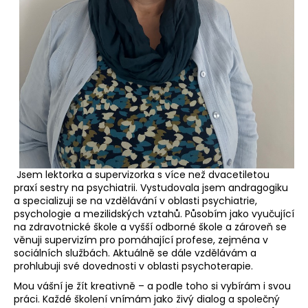
a
j
í
t
?
HLEDAT
Jsem lektorka a supervizorka s více než dvacetiletou
praxí sestry na psychiatrii. Vystudovala jsem andragogiku
a specializuji se na vzdělávání v oblasti psychiatrie,
psychologie a mezilidských vztahů. Působím jako vyučující
na zdravotnické škole a vyšší odborné škole a zároveň se
věnuji supervizím pro pomáhající profese, zejména v
sociálních službách. Aktuálně se dále vzdělávám a
prohlubuji své dovednosti v oblasti psychoterapie.
Mou vášní je žít kreativně – a podle toho si vybírám i svou
práci. Každé školení vnímám jako živý dialog a společný