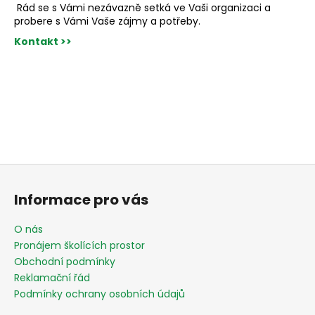
Rád se s Vámi nezávazně setká ve Vaši organizaci a
probere s Vámi Vaše zájmy a potřeby.
Kontakt >>
Z
á
Informace pro vás
p
a
O nás
t
Pronájem školících prostor
í
Obchodní podmínky
Reklamační řád
Podmínky ochrany osobních údajů