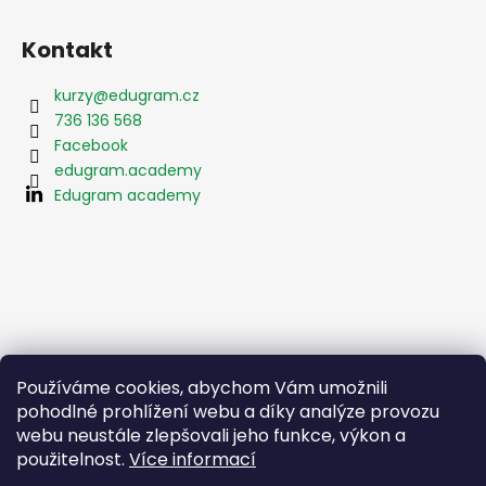
Kontakt
kurzy
@
edugram.cz
736 136 568
Facebook
edugram.academy
Edugram academy
Používáme cookies, abychom Vám umožnili
pohodlné prohlížení webu a díky analýze provozu
webu neustále zlepšovali jeho funkce, výkon a
použitelnost.
Více informací