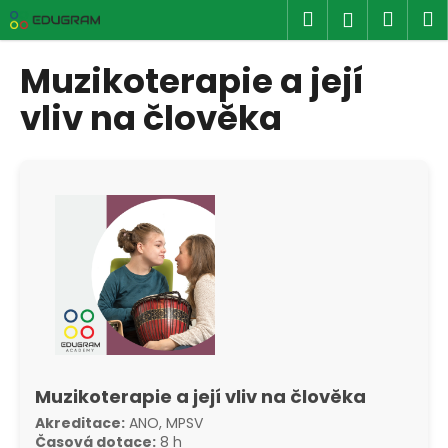
K
Přejít
Hledat
Náku
M
Přihlášen
na
o
obsah
Zpět
Zpět
košík
š
Muzikoterapie a její
í
C
vliv na člověka
k
o
p
o
t
ř
e
b
u
j
e
t
Muzikoterapie a její vliv na člověka
e
Akreditace:
ANO, MPSV
n
Časová dotace:
8 h