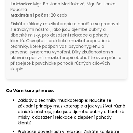
Lektorka:
Mgr. Bc. Jana Martínková, Mgr. Bc. Lenka
a
Pouchlá
j
Maximální počet:
20 osob
í
Získáte základy muzikoterapie a naučíte se pracovat
t
s etnickými nástroji, jako jsou djembe bubny a
tibetské misky, pro dosažení relaxace a pohody
?
klientů. Osvojíte si praktické muzikoterapeutické
techniky, které podpoří vaši psychohygienu a
prevenci syndromu vyhoření. Díky zkušenostem s
aktivní a pasivní muzikoterapií obohatíte svou práci a
přispějete k psychické pohodě různých cílových
skupin.
HLEDAT
Co Vám kurz přinese:
Základy a techniky muzikoterapie: Naučíte se
základní principy muzikoterapie a jak využívat různé
etnické nástroje, jako jsou djembe bubny a tibetské
misky, k dosažení relaxace a zlepšení pohody
klientů.
Praktické dovednosti v relaxaci: Získáte konkrétní