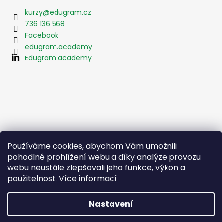
kurzy
@
edugram.cz
736 136 568
Facebook
edugram.academy
Edugram academy
Používáme cookies, abychom Vám umožnili
pohodlné prohlížení webu a díky analýze provozu
webu neustále zlepšovali jeho funkce, výkon a
použitelnost.
Více informací
Nastavení
Vytvořil Shoptet