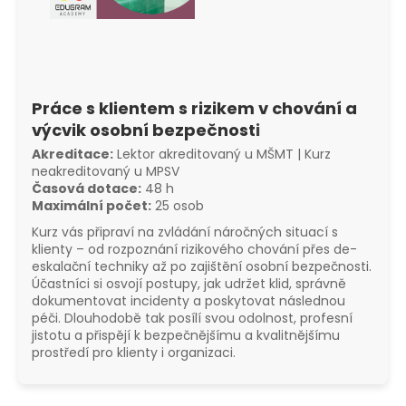
a
j
í
t
Práce s klientem s rizikem v chování a
?
výcvik osobní bezpečnost
i
Akreditace:
Lektor akreditovaný u MŠMT |
Kurz
neakreditovaný u MPSV
Časová dotace:
48 h
Maximální počet:
25 osob
HLEDAT
Kurz vás připraví na zvládání náročných situací s
klienty – od rozpoznání rizikového chování přes de-
eskalační techniky až po zajištění osobní bezpečnosti.
Účastníci si osvojí postupy, jak udržet klid, správně
dokumentovat incidenty a poskytovat následnou
péči. Dlouhodobě tak posílí svou odolnost, profesní
jistotu a přispějí k bezpečnějšímu a kvalitnějšímu
prostředí pro klienty i organizaci.