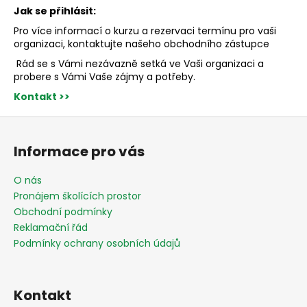
Jak se přihlásit:
Pro více informací o kurzu a rezervaci termínu pro vaši
organizaci, kontaktujte našeho obchodního zástupce
Rád se s Vámi nezávazně setká ve Vaši organizaci a
probere s Vámi Vaše zájmy a potřeby.
Kontakt >>
Z
á
Informace pro vás
p
a
O nás
t
Pronájem školících prostor
í
Obchodní podmínky
Reklamační řád
Podmínky ochrany osobních údajů
Kontakt