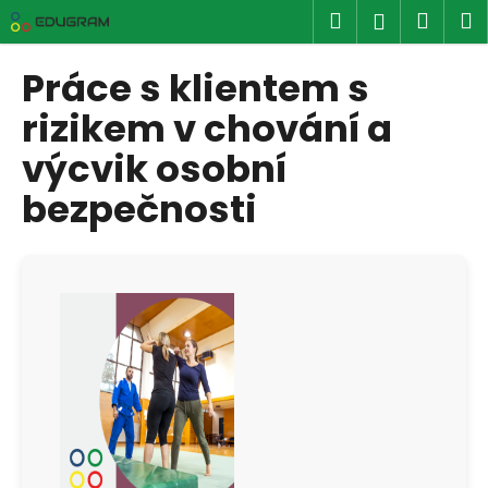
K
Přejít
Hledat
Náku
M
Přihlášen
na
o
obsah
Zpět
Zpět
košík
š
Práce s klientem s
í
C
rizikem v chování a
k
o
výcvik osobní
p
bezpečnosti
o
t
ř
e
b
u
j
e
t
e
n