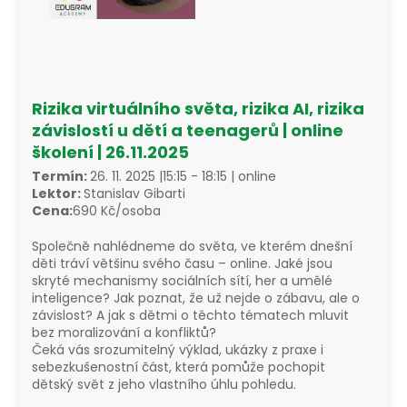
a
j
í
t
Rizika virtuálního světa, rizika AI, rizika
?
závislostí u dětí a teenagerů
| online
školení |
26.11.2025
Termín:
26. 11. 2025 |
15:15 - 18:15
| online
Lektor:
Stanislav Gibarti
Cena:
690 Kč/osoba
HLEDAT
Společně nahlédneme do světa, ve kterém dnešní
děti tráví většinu svého času – online. Jaké jsou
skryté mechanismy sociálních sítí, her a umělé
inteligence? Jak poznat, že už nejde o zábavu, ale o
závislost? A jak s dětmi o těchto tématech mluvit
bez moralizování a konfliktů?
Čeká vás srozumitelný výklad, ukázky z praxe i
sebezkušenostní část, která pomůže pochopit
dětský svět z jeho vlastního úhlu pohledu.