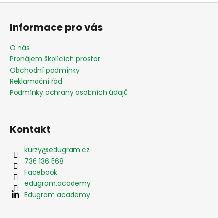
Z
á
Informace pro vás
p
a
O nás
t
Pronájem školících prostor
í
Obchodní podmínky
Reklamační řád
Podmínky ochrany osobních údajů
Kontakt
kurzy
@
edugram.cz
736 136 568
Facebook
edugram.academy
Edugram academy