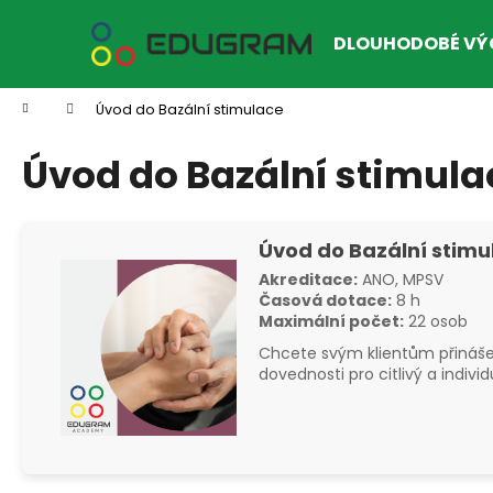
K
Přejít
na
o
DLOUHODOBÉ VÝ
obsah
Zpět
Zpět
š
do
do
í
Domů
Úvod do Bazální stimulace
k
obchodu
obchodu
Úvod do Bazální stimula
Úvod do Bazální stimu
Akreditace:
ANO, MPSV
Časová dotace:
8 h
Maximální počet:
22 osob
Chcete svým klientům přinášet
dovednosti pro citlivý a indivi