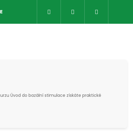
Hledat
Přihlášení
Nákupní
E
KONTAKTY
AKTUALITY
košík
rzu Úvod do bazální stimulace získáte praktické