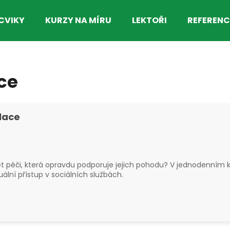
CVIKY
KURZY NA MÍRU
LEKTOŘI
REFERENC
Co potřebujete najít?
ce
HLEDAT
lace
 péči, která opravdu podporuje jejich pohodu? V jednodenním ku
duální přístup v sociálních službách.