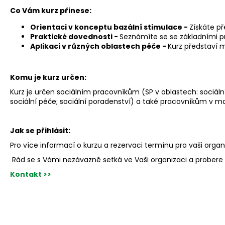
Co Vám kurz přinese:
Orientaci v konceptu bazální stimulace -
Získáte př
Praktické dovednosti -
Seznámíte se se základními pr
Aplikaci v různých oblastech péče -
Kurz představí mo
Komu je kurz určen:
Kurz je určen sociálním pracovníkům (SP v oblastech: sociál
sociální péče; sociální poradenství) a také pracovníkům v man
Jak se přihlásit:
Pro více informací o kurzu a rezervaci termínu pro vaši org
Rád se s Vámi nezávazně setká ve Vaši organizaci a probere
Kontakt >>