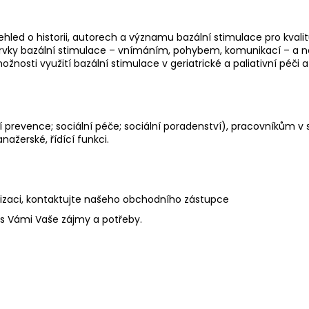
ehled o historii, autorech a významu bazální stimulace pro kvalit
vky bazální stimulace – vnímáním, pohybem, komunikací – a naučí
žnosti využití bazální stimulace v geriatrické a paliativní péči a u
ní prevence
;
sociální péče; sociální poradenství), pracovníkům v 
ažerské, řídící funkci.
anizaci, kontaktujte našeho obchodního zástupce
 s Vámi Vaše zájmy a potřeby.