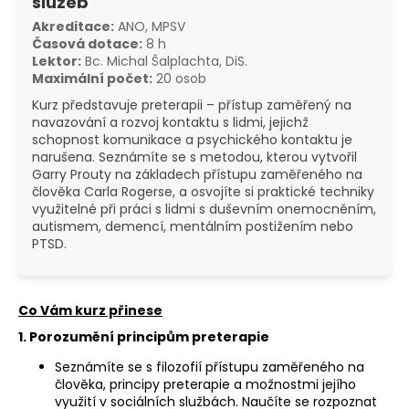
služeb
a
Akreditace:
ANO, MPSV
j
Časová dotace:
8 h
Lektor:
Bc. Michal Šalplachta, DiS.
í
Maximální počet:
20 osob
t
Kurz představuje preterapii – přístup zaměřený na
?
navazování a rozvoj kontaktu s lidmi, jejichž
schopnost komunikace a psychického kontaktu je
narušena. Seznámíte se s metodou, kterou vytvořil
Garry Prouty na základech přístupu zaměřeného na
člověka Carla Rogerse, a osvojíte si praktické techniky
využitelné při práci s lidmi s duševním onemocněním,
HLEDAT
autismem, demencí, mentálním postižením nebo
PTSD.
Co Vám kurz přinese
1. Porozumění principům preterapie
Seznámíte se s filozofií přístupu zaměřeného na
člověka, principy preterapie a možnostmi jejího
využití v sociálních službách. Naučíte se rozpoznat