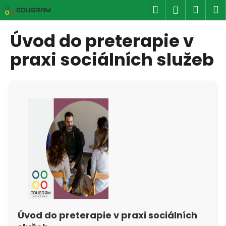
K
Přejít
Hledat
Náku
M
Přihlášen
na
o
obsah
Zpět
Zpět
košík
š
Úvod do preterapie v
í
C
praxi sociálních služeb
k
o
p
o
t
ř
e
b
u
j
e
t
e
Úvod do preterapie v praxi sociálních
n