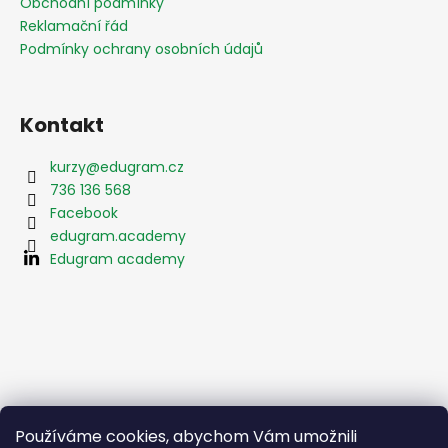
í
Obchodní podmínky
Reklamační řád
Podmínky ochrany osobních údajů
Kontakt
kurzy
@
edugram.cz
736 136 568
Facebook
edugram.academy
Edugram academy
Používáme cookies, abychom Vám umožnili