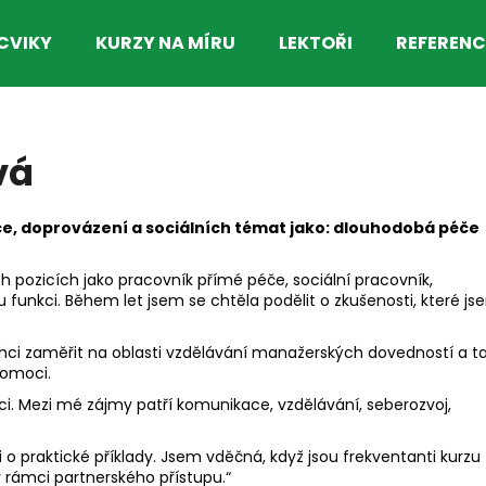
CVIKY
KURZY NA MÍRU
LEKTOŘI
REFERENC
Co potřebujete najít?
vá
HLEDAT
péče, doprovázení a sociálních témat jako: dlouhodobá péče
 pozicích jako pracovník přímé péče, sociální pracovník,
u funkci. Během let jsem se chtěla podělit o zkušenosti, které j
chci zaměřit na oblasti vzdělávání manažerských dovedností a t
pomoci.
i. Mezi mé zájmy patří komunikace, vzdělávání, seberozvoj,
 o praktické příklady. Jsem vděčná, když jsou frekventanti kurzu
v rámci partnerského přístupu.“