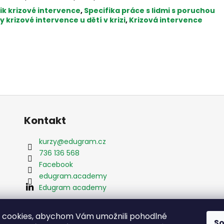
ik krizové intervence
,
Specifika práce s lidmi s poruchou
 krizové intervence u dětí v krizi
,
Krizová intervence
Kontakt
kurzy
@
edugram.cz
736 136 568
Facebook
edugram.academy
Edugram academy
 cookies, abychom Vám umožnili pohodlné
hrazena.
S