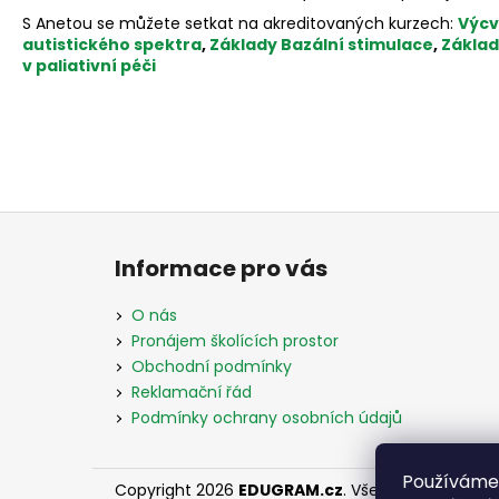
S Anetou se můžete setkat na akreditovaných kurzech:
Výcv
autistického spektra
,
Základy Bazální stimulace
,
Základy
v paliativní péči
Z
á
Informace pro vás
p
a
O nás
t
Pronájem školících prostor
í
Obchodní podmínky
Reklamační řád
Podmínky ochrany osobních údajů
Používáme
Copyright 2026
EDUGRAM.cz
. Všechna práva vy