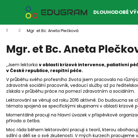
K
Přejít
na
o
DLOUHODOBÉ VÝ
obsah
Zpět
Zpět
š
do
do
í
Domů
Mgr. et Bc. Aneta Plečková
k
obchodu
obchodu
Mgr. et Bc. Aneta Plečko
„Jsem lektorka
v oblasti krizové intervence, paliativní 
v České republice, respitní péče.
V průběhu svého profesního života jsem pracovala na různých
zdravotně sociální pracovník, vedoucí služby až po ředitelsko
získala v průběhu práce na pomezí zdravotním a sociálním.
Lektorování se věnuji od roku 2016 aktivně. Do budoucna se 
témata spojená se specifickými skupinami v oblasti krizové 
Momentálně pracuji na hlavní úvazek v příspěvkové organizac
příroda a četba.
Moc ráda během lektorování pracuji s teorií, kterou obohacuji
sdílní a dělí se o své zkušenosti. V mých kurzech pracujeme 