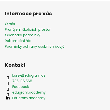
Z
á
Informace pro vás
p
a
O nás
t
Pronájem školících prostor
í
Obchodní podmínky
Reklamační řád
Podmínky ochrany osobních údajů
Kontakt
kurzy
@
edugram.cz
736 136 568
Facebook
edugram.academy
Edugram academy