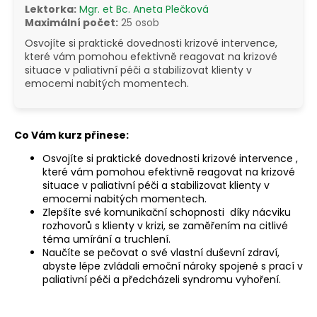
Lektorka:
Mgr. et Bc. Aneta Plečková
a
Maximální počet:
25 osob
j
Osvojíte si praktické dovednosti krizové intervence,
í
které vám pomohou efektivně reagovat na krizové
t
situace v paliativní péči a stabilizovat klienty v
emocemi nabitých momentech.
?
Co Vám kurz přinese:
Osvojíte si praktické dovednosti krizové intervence ,
HLEDAT
které vám pomohou efektivně reagovat na krizové
situace v paliativní péči a stabilizovat klienty v
emocemi nabitých momentech.
Zlepšíte své komunikační schopnosti
díky nácviku
rozhovorů s klienty v krizi, se zaměřením na citlivé
téma umírání a truchlení.
Naučíte se pečovat o své vlastní duševní zdraví,
abyste lépe zvládali emoční nároky spojené s prací v
paliativní péči a předcházeli syndromu vyhoření.