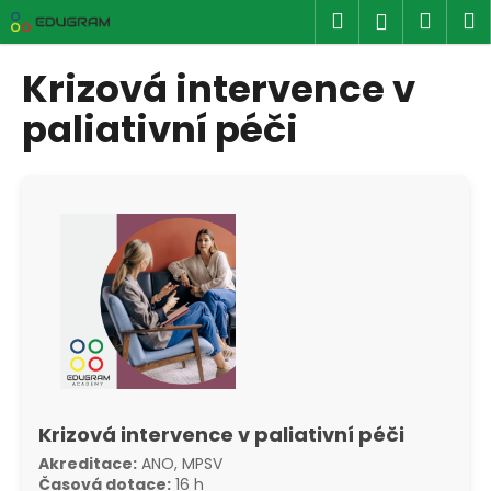
K
Přejít
Hledat
Náku
M
Přihlášen
na
o
obsah
Zpět
Zpět
košík
š
Krizová intervence v
í
C
paliativní péči
k
o
p
o
t
ř
e
b
u
j
e
t
Krizová intervence v paliativní péči
e
Akreditace:
ANO, MPSV
n
Časová dotace:
16 h