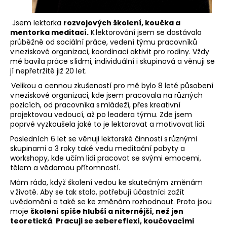
a
Jsem lektorka
rozvojových školení, koučka a
j
mentorka meditací.
K lektorování jsem se dostávala
í
průběžně od sociální práce, vedení týmu pracovníků
t
v neziskové organizaci, koordinaci aktivit pro rodiny. Vždy
mě bavila práce s lidmi, individuální i skupinová a věnuji se
?
jí nepřetržitě již 20 let.
Velikou a cennou zkušeností pro mě bylo
8 leté
působení
v neziskové organizaci, kde jsem pracovala na různých
pozicích, od pracovníka s mládeží, přes kreativní
projektovou vedoucí, až po
leadera
týmu.
Zde jsem
HLEDAT
poprvé
vyzkoušela
jaké to je lektorovat a motivovat lidi.
Posledních 6 let se věnuji lektorské činnosti s různými
skupinami a
3 roky také vedu meditační pobyty a
workshopy, kde učím lidi pracovat se svými emocemi,
tělem a vědomou přítomností.
Mám ráda, když školení vedou ke skutečným změnám
v životě. Aby se tak stalo, potřebují účastníci zažít
uvědomění a také se ke změnám rozhodnout. Proto jsou
moje
školení spíše hlubší a niternější, než jen
teoretická
.
Pracuji se sebereflexí, koučovacími