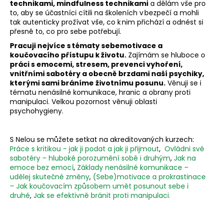
technikami, mindfulness technikami
a dělám vše pro
to, aby se účastníci cítili na školeních v bezpečí a mohli
tak autenticky prožívat vše, co k nim přichází a odnést si
přesně to, co pro sebe potřebují.
Pracuji nejvíce s tématy sebemotivace a
koučovacího přístupu k životu.
Zajímám se hluboce o
práci s emocemi, stresem, prevenci vyhoření,
vnitřními sabotéry a obecně brzdami naší psychiky,
kterými sami bráníme životnímu posunu.
Věnuji se i
tématu nenásilné komunikace, hranic a obrany proti
manipulaci. Velkou pozornost věnuji oblasti
psychohygieny.
S Nelou se můžete setkat na akreditovaných kurzech:
Práce s kritikou - jak ji podat a jak ji přijmout
,
Ovládni své
sabotéry – hluboké porozumění sobě i druhým
,
Jak na
emoce bez emocí
,
Základy nenásilné komunikace –
udělej skutečné změny
,
(Sebe)motivace a prokrastinace
– Jak koučovacím způsobem umět posunout sebe i
druhé
,
Jak se efektivně bránit proti manipulaci.