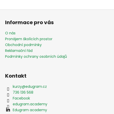
Z
á
Informace pro vás
p
a
O nás
t
Pronájem školících prostor
í
Obchodní podmínky
Reklamační řád
Podmínky ochrany osobních údajů
Kontakt
kurzy
@
edugram.cz
736 136 568
Facebook
edugram.academy
Edugram academy