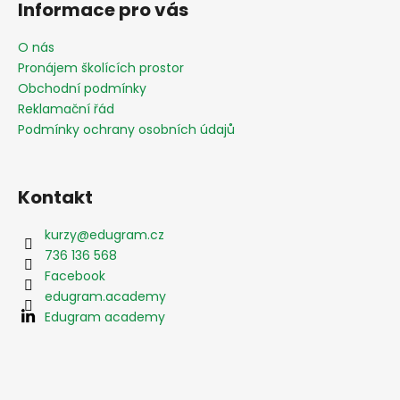
Informace pro vás
p
a
O nás
t
Pronájem školících prostor
í
Obchodní podmínky
Reklamační řád
Podmínky ochrany osobních údajů
Kontakt
kurzy
@
edugram.cz
736 136 568
Facebook
edugram.academy
Edugram academy