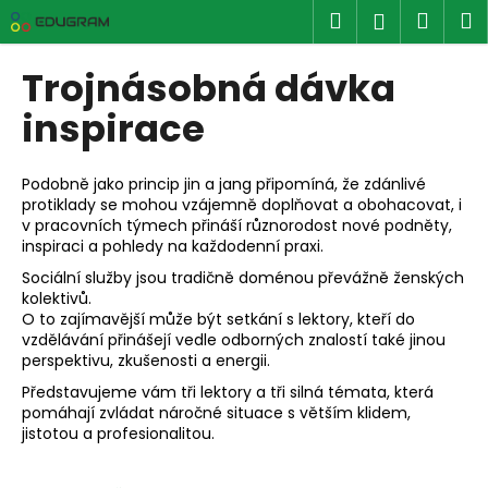
K
Přejít
Hledat
Náku
M
Přihlášen
na
o
obsah
Zpět
Zpět
košík
š
Trojnásobná dávka
í
C
inspirace
k
o
p
Podobně jako princip jin a jang připomíná, že zdánlivé
o
protiklady se mohou vzájemně doplňovat a obohacovat, i
v pracovních týmech přináší různorodost nové podněty,
t
inspiraci a pohledy na každodenní praxi.
ř
Sociální služby jsou tradičně doménou převážně ženských
e
kolektivů.
b
O to zajímavější může být setkání s lektory, kteří do
u
vzdělávání přinášejí vedle odborných znalostí také jinou
perspektivu, zkušenosti a energii.
j
Představujeme vám tři lektory a tři silná témata, která
e
pomáhají zvládat náročné situace s větším klidem,
t
jistotou a profesionalitou.
e
n