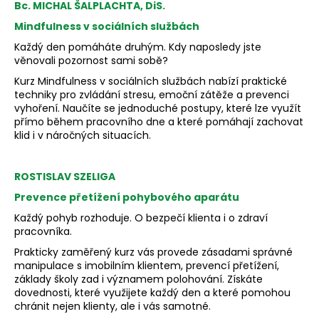
Bc. MICHAL ŠALPLACHTA, DiS.
a
Mindfulness v sociálních službách
j
Každý den pomáháte druhým. Kdy naposledy jste
í
věnovali pozornost sami sobě?
t
Kurz Mindfulness v sociálních službách nabízí praktické
?
techniky pro zvládání stresu, emoční zátěže a prevenci
vyhoření. Naučíte se jednoduché postupy, které lze využít
přímo během pracovního dne a které pomáhají zachovat
klid i v náročných situacích.
HLEDAT
ROSTISLAV SZELIGA
Prevence přetížení pohybového aparátu
Každý pohyb rozhoduje. O bezpečí klienta i o zdraví
pracovníka.
Prakticky zaměřený kurz vás provede zásadami správné
manipulace s imobilním klientem, prevencí přetížení,
základy školy zad i významem polohování. Získáte
dovednosti, které využijete každý den a které pomohou
chránit nejen klienty, ale i vás samotné.